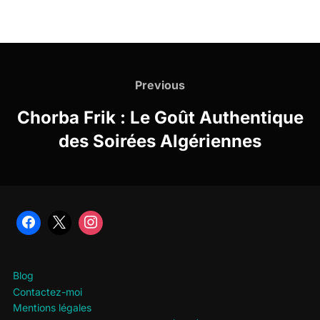
Navigation
de
Previous
Previous
l’article
Chorba Frik : Le Goût Authentique
des Soirées Algériennes
Blog
Contactez-moi
Mentions légales