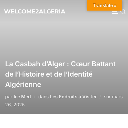
Aller
Translate »
au
WELCOME2ALGERIA
Rechercher :
PERM
contenu
La Casbah d’Alger : Cœur Battant
de l’Histoire et de l’Identité
Algérienne
Publié
par
Ice Med
dans
Les Endroits à Visiter
sur
mars
le
26, 2025