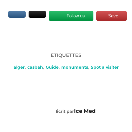
Follow us
Save
ÉTIQUETTES
alger
,
casbah
,
Guide
,
monuments
,
Spot a visiter
AUTEUR DE LA PUBLICATION
Ice Med
Écrit par