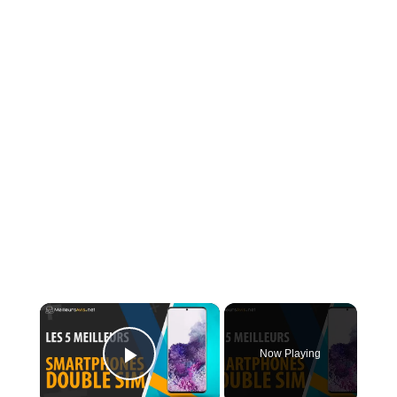
×
Now Playing
Play Video