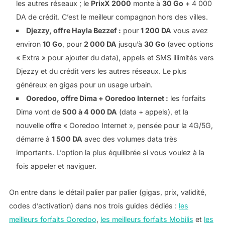
les autres réseaux ; le
PrixX 2000
monte à
30 Go
+ 4 000
DA de crédit. C’est le meilleur compagnon hors des villes.
Djezzy, offre Hayla Bezzef :
pour
1 200 DA
vous avez
environ
10 Go
, pour
2 000 DA
jusqu’à
30 Go
(avec options
« Extra » pour ajouter du data), appels et SMS illimités vers
Djezzy et du crédit vers les autres réseaux. Le plus
généreux en gigas pour un usage urbain.
Ooredoo, offre Dima + Ooredoo Internet :
les forfaits
Dima vont de
500 à 4 000 DA
(data + appels), et la
nouvelle offre « Ooredoo Internet », pensée pour la 4G/5G,
démarre à
1 500 DA
avec des volumes data très
importants. L’option la plus équilibrée si vous voulez à la
fois appeler et naviguer.
On entre dans le détail palier par palier (gigas, prix, validité,
codes d’activation) dans nos trois guides dédiés :
les
meilleurs forfaits Ooredoo
,
les meilleurs forfaits Mobilis
et
les