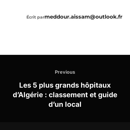
AUTEUR DE LA PUBLICATION
meddour.aissam@outlook.fr
Écrit par
Navigation
de
Previous
Previous
l’article
Les 5 plus grands hôpitaux
d’Algérie : classement et guide
d’un local