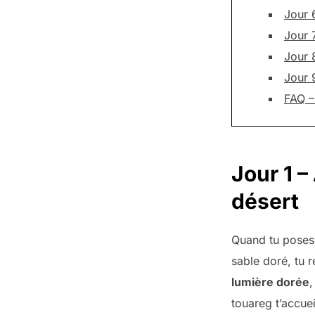
Jour 6
Jour 
Jour 8
Jour 
FAQ – 
Jour 1 –
désert
Quand tu poses 
sable doré, tu 
lumière dorée
,
touareg t’accuei