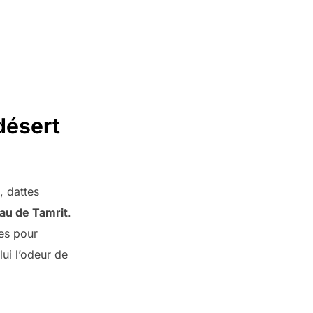
désert
, dattes
eau de Tamrit
.
les pour
lui l’odeur de