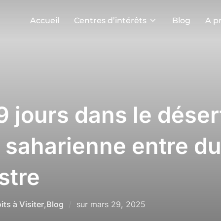
Accueil
Centres d’intérêts
Blog
A p
9 jours dans le déser
saharienne entre du
stre
Publié
its à Visiter
,
Blog
sur
mars 29, 2025
le