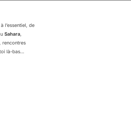
à l’essentiel, de
du
Sahara
,
, rencontres
-toi là-bas…