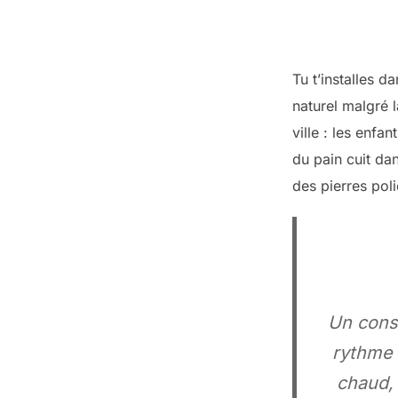
Tu t’installes d
naturel malgré l
ville : les enfa
du pain cuit dan
des pierres poli
Un conse
rythme 
chaud, 