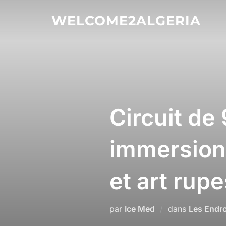
Aller
WELCOME2ALGERIA
au
contenu
Circuit de 
immersion 
et art rupe
par
Ice Med
dans
Les Endro