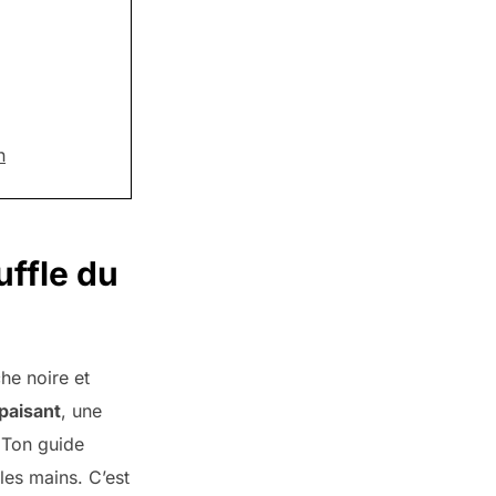
n
uffle du
he noire et
paisant
, une
. Ton guide
 les mains. C’est