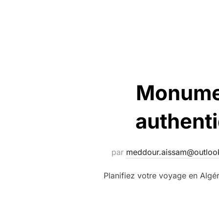
Monumen
authenti
par
meddour.aissam@outlook
Planifiez votre voyage en Algé