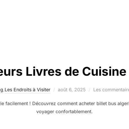
eurs Livres de Cuisine
Publié
og
,
Les Endroits à Visiter
août 6, 2025
Les commentaire
le
rie facilement ! Découvrez comment acheter billet bus alger
voyager confortablement.