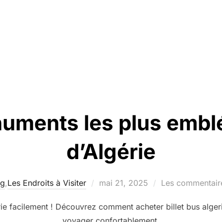
uments les plus embl
d’Algérie
Publié
og
,
Les Endroits à Visiter
mai 21, 2025
Les commentaire
le
rie facilement ! Découvrez comment acheter billet bus alger
voyager confortablement.