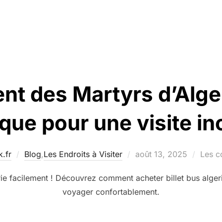
t des Martyrs d’Alger
que pour une visite in
Publié
.fr
Blog
,
Les Endroits à Visiter
août 13, 2025
Les c
le
rie facilement ! Découvrez comment acheter billet bus alger
voyager confortablement.