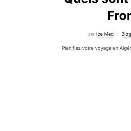
Fron
par
Ice Med
Blo
Planifiez votre voyage en Algé