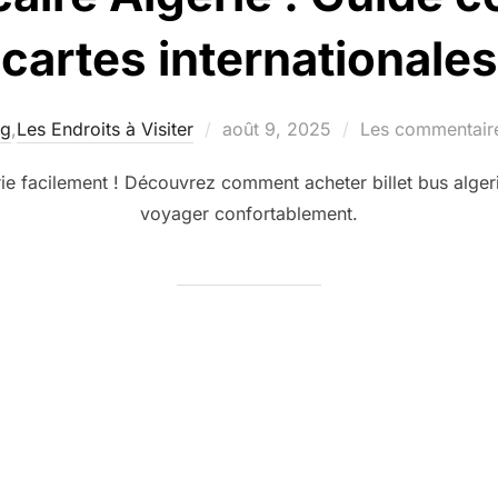
cartes internationales
Publié
og
,
Les Endroits à Visiter
août 9, 2025
Les commentaire
le
rie facilement ! Découvrez comment acheter billet bus alger
voyager confortablement.